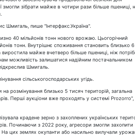
ї змогли зібрати майже в чотири рази більше пшениці, 
.
с Шмигаль, пише "Інтерфакс.Україна".
лизно 40 мільйонів тонн нового врожаю. Цьогорічний
йонів тонн. Внутрішнє споживання становить близько 6
а виростила майже вчетверо більше пшениці, ніж потрі
 нам можливість залишатися надійним постачальником
 підкреслив Шмигаль.
інування сільськогосподарських угідь.
 на розмінування близько 5 тисяч територій, загальна
ів. Перші аукціони вже проходять у системі Prozorro", 
лізувала крадене зерно з захоплених українських терит
рів. Починаючи з 2022 року, агресори змогли захопити
 На цих землях окупанти або насильно вилучали урожа