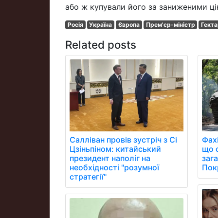
або ж купували його за заниженими ці
Росія
Україна
Європа
Прем'єр-міністр
Гект
Related posts
Фах
Салліван провів зустріч з Сі
що 
Цзіньпіном: китайський
заг
президент наполіг на
Пок
необхідності "розумної
стратегії"