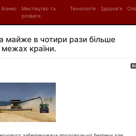
Бізнес
Мистецтво та
Технологія
Здоров'я
Сп
розваги
а майже в чотири рази більше
 межах країни.
Бі
лючового забезпечувача продовольчої безпеки для