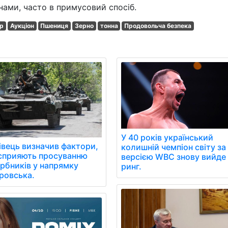
нами, часто в примусовий спосіб.
ар
Аукціон
Пшениця
Зерно
тонна
Продовольча безпека
У 40 років український
івець визначив фактори,
колишній чемпіон світу за
сприяють просуванню
версією WBC знову вийде
арбників у напрямку
ринг.
ровська.