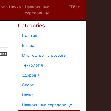
орт
Наука
Навколишнє
ГГбет
середовище
Categories
Політика
Бізнес
знес
Мистецтво та розваги
Технологія
Здоров'я
Спорт
Наука
Навколишнє середовище