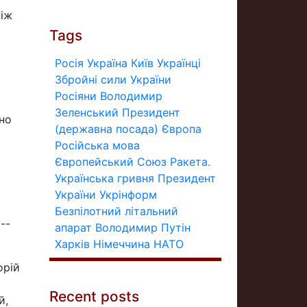
ніж
Tags
Росія
Україна
Київ
Українці
Збройні сили України
Росіяни
Володимир
Зеленський
Президент
бно
(державна посада)
Європа
Російська мова
Європейський Союз
Ракета.
Українська гривня
Президент
України
Укрінформ
Безпілотний літальний
--
апарат
Володимир Путін
Харків
Німеччина
НАТО
орій
Recent posts
й,