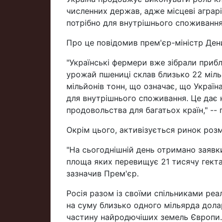
численних держав, адже місцеві аграрі
потрібно для внутрішнього споживання
Про це повідомив прем'єр-міністр Дени
"Українські фермери вже зібрали приб
урожай пшениці склав близько 22 міль
мільйонів тонн, що означає, що Україн
для внутрішнього споживання. Це дає
продовольства для багатьох країн," --
Окрім цього, активізується ринок розм
"На сьогоднішній день отримано заявки
площа яких перевищує 21 тисячу гектар
зазначив Прем'єр.
Росія разом із своїми спільниками реа
на суму близько одного мільярда дола
частину найродючіших земель Європи.