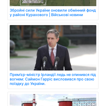
Збройні сили України оновили обмінний фонд
у районі Курахового | Військові новини
Прем'єр-міністр Ірландії ледь не опинився під
вогнем: Саймон Гарріс висловився про свою
поїздку до України.