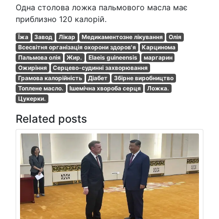
Одна столова ложка пальмового масла має
приблизно 120 калорій.
Їжа
Завод
Лікар
Медикаментозне лікування
Олія
Всесвітня організація охорони здоров'я
Карцинома
Пальмова олія
Жир.
Elaeis guineensis
маргарин
Ожиріння
Серцево-судинні захворювання
Грамова калорійність
Діабет
Збірне виробництво
Топлене масло.
Ішемічна хвороба серця
Ложка.
Цукерки.
Related posts