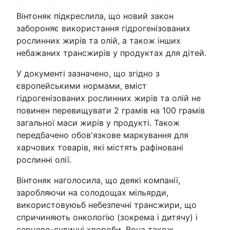
Вінтоняк підкреслила, що новий закон
забороняє використання гідрогенізованих
рослинних жирів та олій, а також інших
небажаних трансжирів у продуктах для дітей.
У документі зазначено, що згідно з
європейськими нормами, вміст
гідрогенізованих рослинних жирів та олій не
повинен перевищувати 2 грамів на 100 грамів
загальної маси жирів у продукті. Також
передбачено обов'язкове маркування для
харчових товарів, які містять рафіновані
рослинні олії.
Вінтоняк наголосила, що деякі компанії,
заробляючи на солодощах мільярди,
використовуюьб небезпечні трансжири, що
спричиняють онкологію (зокрема і дитячу) і
серцево-судинні хвороби. Вона також