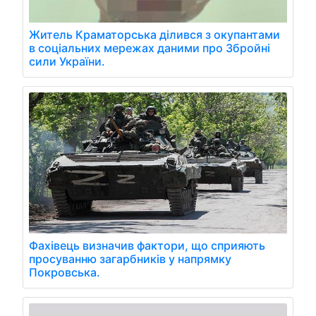
Житель Краматорська ділився з окупантами
в соціальних мережах даними про Збройні
сили України.
Фахівець визначив фактори, що сприяють
просуванню загарбників у напрямку
Покровська.