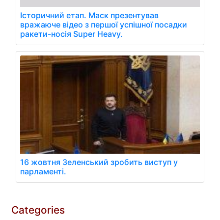
Історичний етап. Маск презентував
вражаюче відео з першої успішної посадки
ракети-носія Super Heavy.
16 жовтня Зеленський зробить виступ у
парламенті.
Categories