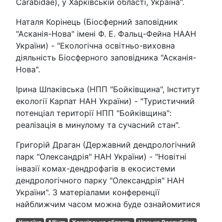
Carabidae), у Харківській області, Україна".
Наталя Корінець (Біосферний заповідник
"Асканія-Нова" імені Ф. Е. Фальц-Фейна НААН
України) - "Екологічна освітньо-виховна
діяльність Біосферного заповідника "Асканія-
Нова".
Ірина Шпаківська (НПП "Бойківщина", Інститут
екології Карпат НАН України) - "Туристичний
потенціал території НПП "Бойківщина":
реалізація в минулому та сучасний стан".
Григорій Драган (Державний дендрологічний
парк "Олександрія" НАН України) - "Новітні
інвазії комах-дендрофагів в екосистеми
дендрологічного парку "Олександрія" НАН
України". З матеріалами конференції
найближчим часом можна буде ознайомитися