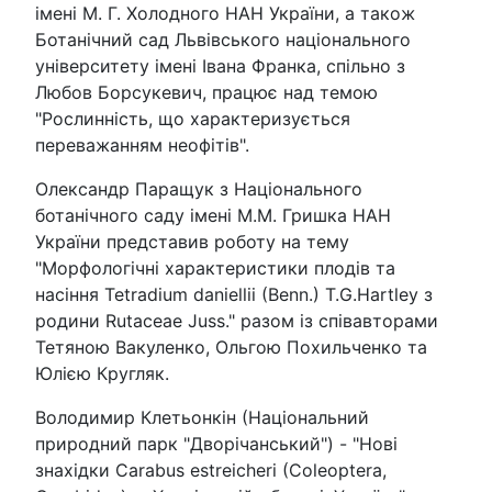
імені М. Г. Холодного НАН України, а також
Ботанічний сад Львівського національного
університету імені Івана Франка, спільно з
Любов Борсукевич, працює над темою
"Рослинність, що характеризується
переважанням неофітів".
Олександр Паращук з Національного
ботанічного саду імені М.М. Гришка НАН
України представив роботу на тему
"Морфологічні характеристики плодів та
насіння Tetradium daniellii (Benn.) T.G.Hartley з
родини Rutaceae Juss." разом із співавторами
Тетяною Вакуленко, Ольгою Похильченко та
Юлією Кругляк.
Володимир Клетьонкін (Національний
природний парк "Дворічанський") - "Нові
знахідки Carabus estreicheri (Coleoptera,