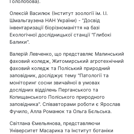
Гололобова).
Олексій Василюк (Інститут зоології ім. І.І.
Шмальгаузена НАН України) - "Досвід
інвентаризації біорізноманіття на базі
Екологічної дослідницької станції "Глибокі
Балики".
Валерій Левченко, що представляє Малинський
фаховий коледж, Житомирський агротехнічний
фаховий коледж та Поліський природний
заповідник, досліджує тему "Патології та
моніторинг сосни звичайної в умовах
дослідних відділень Перганського та
Копищанського Поліського природного
заповідника". Співавторами роботи є Ярослав
Фучило, Алла Романюк та Ольга Бєльська.
Світлана Ємельянова, представляючи
Університет Масарика та Інститут ботаніки