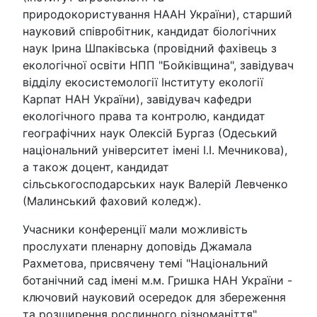
природокористування НААН України), старший
науковий співробітник, кандидат біологічних
наук Ірина Шпаківська (провідний фахівець з
екологічної освіти НПП "Бойківщина", завідувач
відділу екосистемології Інституту екології
Карпат НАН України), завідувач кафедри
екологічного права та контролю, кандидат
географічних наук Олексій Бургаз (Одеський
національний університет імені І.І. Мечникова),
а також доцент, кандидат
сільськогосподарських наук Валерій Левченко
(Малинський фаховий коледж).
Учасники конференції мали можливість
прослухати пленарну доповідь Джамала
Рахметова, присвячену темі "Національний
ботанічний сад імені м.м. Гришка НАН України -
ключовий науковий осередок для збереження
та розширення рослинного різноманіття".