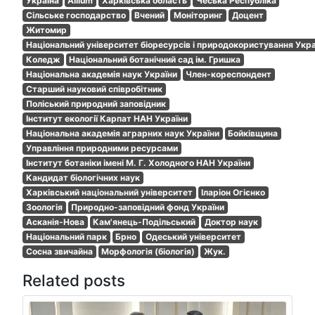
Україна
Allium
Харківська область
Чеська Республіка
Сільське господарство
Вчений
Моніторинг
Доцент
Житомир
Національний університет біоресурсів і природокористування Укра
Коледж
Національний ботанічний сад ім. Гришка
Національна академія наук України
Член-кореспондент
Старший науковий співробітник
Поліський природний заповідник
Інститут екології Карпат НАН України
Національна академія аграрних наук України
Бойківщина
Управління природними ресурсами
Інститут ботаніки імені М. Г. Холодного НАН України
Кандидат біологічних наук
Харківський національний університет
Іларіон Огієнко
Зоологія
Природно-заповідний фонд України
Асканія-Нова
Кам'янець-Подільський
Доктор наук
Національний парк
Брно
Одеський університет
Сосна звичайна
Морфологія (біологія)
Жук.
Related posts