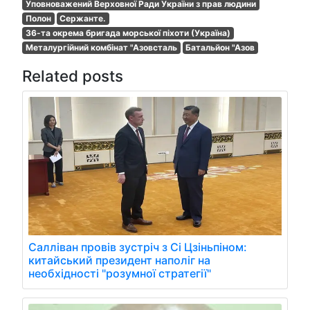
Уповноважений Верховної Ради України з прав людини
Полон
Сержанте.
36-та окрема бригада морської піхоти (Україна)
Металургійний комбінат "Азовсталь
Батальйон "Азов
Related posts
Салліван провів зустріч з Сі Цзіньпіном:
китайський президент наполіг на
необхідності "розумної стратегії"