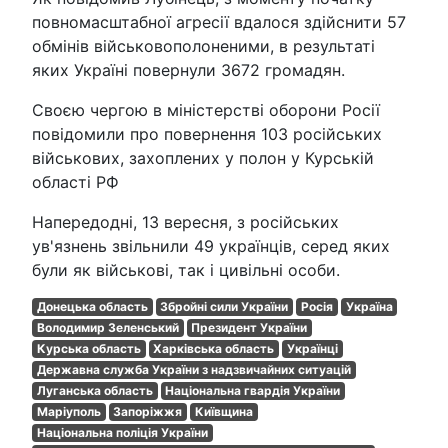
повномасштабної агресії вдалося здійснити 57
обмінів військовополоненими, в результаті
яких Україні повернули 3672 громадян.
Своєю чергою в міністерстві оборони Росії
повідомили про повернення 103 російських
військових, захоплених у полон у Курській
області РФ
Напередодні, 13 вересня, з російських
ув'язнень звільнили 49 українців, серед яких
були як військові, так і цивільні особи.
Донецька область
Збройні сили України
Росія
Україна
Володимир Зеленський
Президент України
Курська область
Харківська область
Українці
Державна служба України з надзвичайних ситуацій
Луганська область
Національна гвардія України
Маріуполь
Запоріжжя
Київщина
Національна поліція України