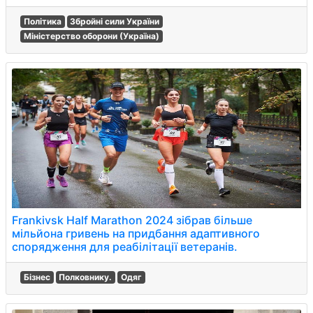
Політика
Збройні сили України
Міністерство оборони (Україна)
Frankivsk Half Marathon 2024 зібрав більше
мільйона гривень на придбання адаптивного
спорядження для реабілітації ветеранів.
Бізнес
Полковнику.
Одяг