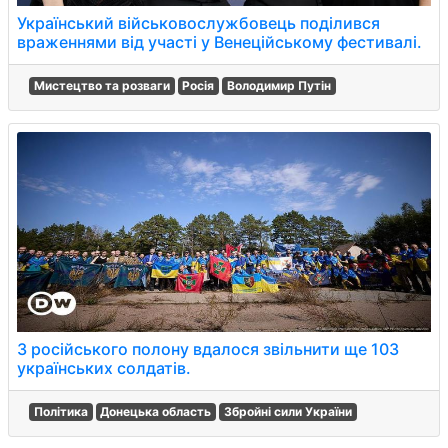
Український військовослужбовець поділився
враженнями від участі у Венеційському фестивалі.
Мистецтво та розваги
Росія
Володимир Путін
З російського полону вдалося звільнити ще 103
українських солдатів.
Політика
Донецька область
Збройні сили України