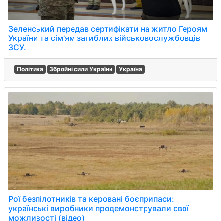
Зеленський передав сертифікати на житло Героям
України та сім'ям загиблих військовослужбовців
ЗСУ.
Політика
Збройні сили України
Україна
Рої безпілотників та керовані боєприпаси:
українські виробники продемонстрували свої
можливості (відео)