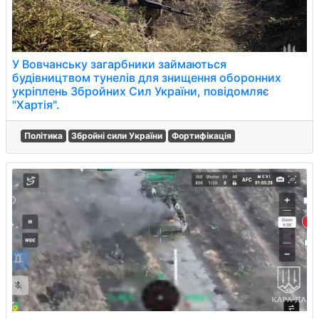
У Вовчанську загарбники займаються
будівництвом тунелів для знищення оборонних
укріплень Збройних Сил України, повідомляє
"Хартія".
Політика
Збройні сили України
Фортифікація