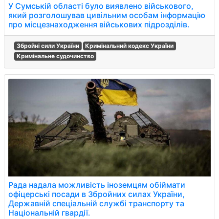
У Сумській області було виявлено військового,
який розголошував цивільним особам інформацію
про місцезнаходження військових підрозділів.
Збройні сили України
Кримінальний кодекс України
Кримінальне судочинство
Рада надала можливість іноземцям обіймати
офіцерські посади в Збройних силах України,
Державній спеціальній службі транспорту та
Національній гвардії.