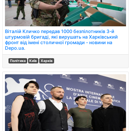
Віталій Кличко передав 1000 безпілотників 3-й
штурмовій бригаді, які вирушать на Харківський
фронт від імені столичної громади - новини на
Depo.ua.
Політика
Київ
Харків