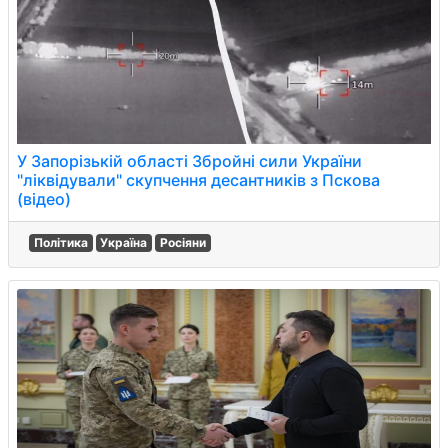
У Запорізькій області Збройні сили України
"ліквідували" скупчення десантників з Пскова
(відео)
Політика
Україна
Росіяни