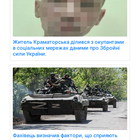
Житель Краматорська ділився з окупантами
в соціальних мережах даними про Збройні
сили України.
Фахівець визначив фактори, що сприяють