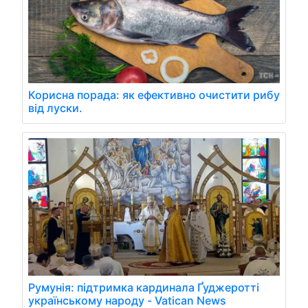
Корисна порада: як ефективно очистити рибу
від луски.
Румунія: підтримка кардинала Ґуджеротті
українському народу - Vatican News