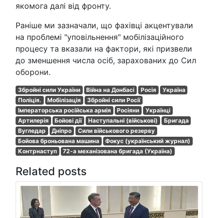
якомога далі від фронту.
Раніше ми зазначали, що фахівці акцентували
на проблемі "уповільнення" мобілізаційного
процесу та вказали на фактори, які призвели
до зменшення числа осіб, зарахованих до Сил
оборони.
Збройні сили України
Війна на Донбасі
Росія
Україна
Поліція.
Мобілізація
Збройні сили Росії
Імператорська російська армія
Росіяни
Українці
Артилерія
Бойові дії
Наступальні (військові)
Бригада
Вугледар
Дніпро
Сили військового резерву
Бойова броньована машина
Фокус (український журнал)
Контрнаступ
72-а механізована бригада (Україна)
Related posts