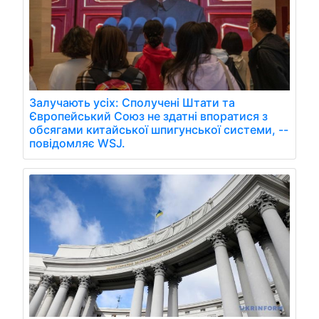
Залучають усіх: Сполучені Штати та
Європейський Союз не здатні впоратися з
обсягами китайської шпигунської системи, --
повідомляє WSJ.