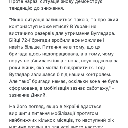
Проте наразі ситуація знову демонструє
тенденцію до зниження.
"Якщо ситуація залишиться такою, то про який
контрнаступ може йтися? В Україні не
вистачило резервів для утримання Вугледара.
Бійці 72-ї бригади зробили все можливе і
навіть більше. Питання не в тому, що ця
бригада щось недопрацювала, а в тому, чому
поруч не з’явилася інша - нова, неушкоджена за
роки війни, яка могла б підкріпити їх. Тоді
Вугледар залишався б під нашим контролем.
Але такої бригади немає, оскільки вона не була
сформована, а мобілізація зазнає саботажу," -
зазначив Дикий.
На його погляд, якщо в Україні вдасться
вирішити питання мобілізації протягом
найближчих кількох місяців, то наступний рік
матиме потенціал для успішного наступу