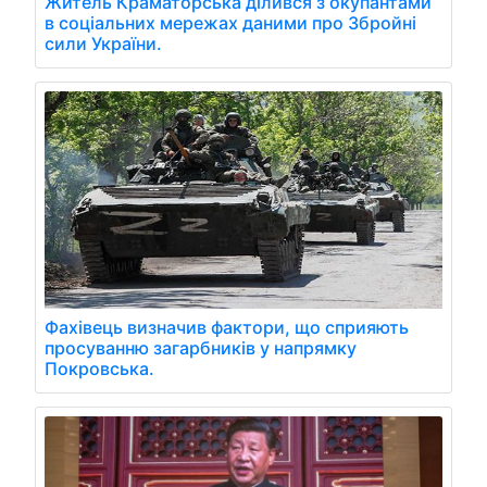
Житель Краматорська ділився з окупантами
в соціальних мережах даними про Збройні
сили України.
Фахівець визначив фактори, що сприяють
просуванню загарбників у напрямку
Покровська.