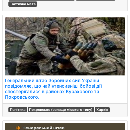
Тактична мета
Генеральний штаб Збройних сил України
повідомляє, що найінтенсивніші бойові дії
спостерігалися в районах Курахового та
Покровського.
Політика
Покровське (селище міського типу)
Харків