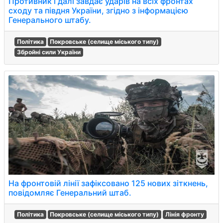
Противник і далі завдає ударів на всіх фронтах
сходу та півдня України, згідно з інформацією
Генерального штабу.
Політика
Покровське (селище міського типу)
Збройні сили України
На фронтовій лінії зафіксовано 125 нових зіткнень,
повідомляє Генеральний штаб.
Політика
Покровське (селище міського типу)
Лінія фронту