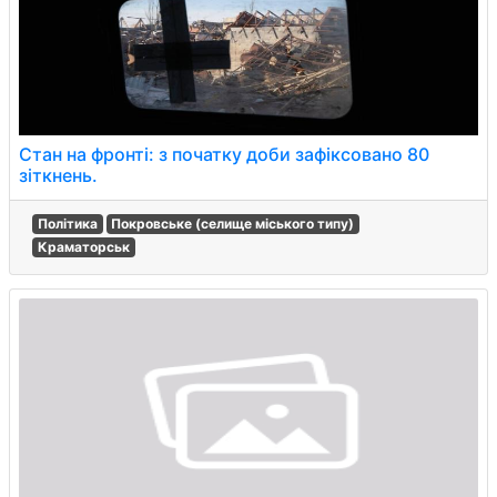
Стан на фронті: з початку доби зафіксовано 80
зіткнень.
Політика
Покровське (селище міського типу)
Краматорськ