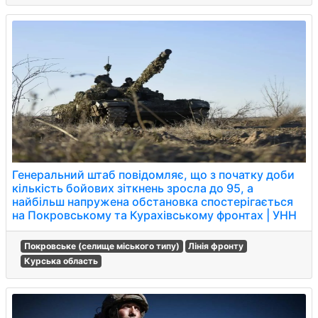
Генеральний штаб повідомляє, що з початку доби
кількість бойових зіткнень зросла до 95, а
найбільш напружена обстановка спостерігається
на Покровському та Курахівському фронтах | УНН
Покровське (селище міського типу)
Лінія фронту
Курська область