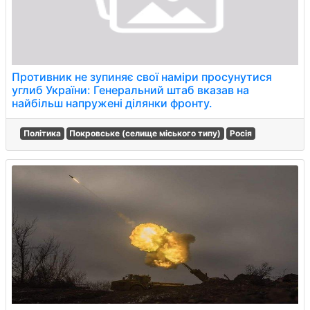
Противник не зупиняє свої наміри просунутися
углиб України: Генеральний штаб вказав на
найбільш напружені ділянки фронту.
Політика
Покровське (селище міського типу)
Росія