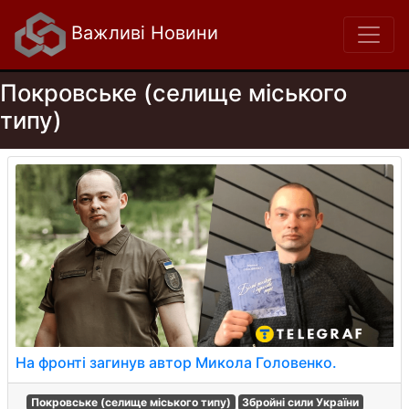
Важливі Новини
Покровське (селище міського
типу)
На фронті загинув автор Микола Головенко.
Покровське (селище міського типу)
Збройні сили України