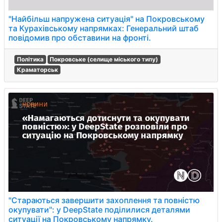
"Найбільш напружена ситуація" на Покровському
та Курахівському напрямках: Генеральний штаб
повідомив про обставини на фронті.
Політика
Покровське (селище міського типу)
Краматорськ
"Стараються завершити захоплення та повністю
окупувати": у DeepState поділилися деталями
ситуації на Покровському напрямку.