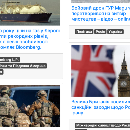
Бойовий дрон ГУР Magur
перетворився на витвір
мистецтва – відео – onlin
 року ціни на газ у Європі
Політика
Росія
Україна
гли рекордних рівнів,
 є певні особливості,
домляє Bloomberg.
omberg L.P.
нічна та Південна Америка
ія
Велика Британія посили
санкційні заходи щодо Ро
Ірану.
Міжнародні санкції щодо Росі