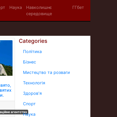
орт
Наука
Навколишнє
ГГбет
середовище
Categories
Політика
Бізнес
Мистецтво та розваги
Технологія
свято,
святих
Здоров'я
и.
Спорт
аційне агентство
Наука