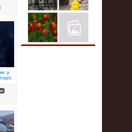
ни: у
торії.
ни