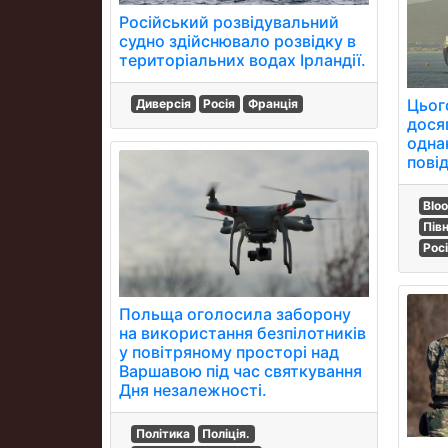
Російський розвідувальний
судно здійснювало розвідку в
територіальних водах Ірландії.
Цього
Диверсія
Росія
Франція
дося
однак
пові
Blo
Пів
Рос
Польща оголосила заборону
на використання безпілотників
у повітряному просторі над
Варшавою під час святкування
Дня незалежності.
Політика
Поліція.