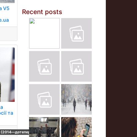
a V5
Recent posts
e.ua
ла
сії та
ї (2014—дотепер)