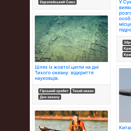
У Су
Європейський Союз
вияв
розг
особ
місц
підро
Збр
Кри
Кри
Шлях із жовтої цегли на дні
Тихого океану: відкриття
науковців.
Гірський хребет
Тихий океан
Дно океану
Кита