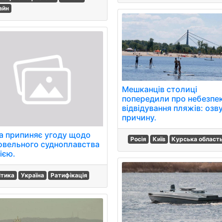
айн
Мешканців столиці
попередили про небезпе
відвідування пляжів: озв
причину.
а припиняє угоду щодо
Росія
Київ
Курська област
овельного судноплавства
ією.
ітика
Україна
Ратифікація