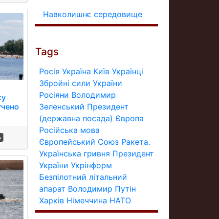
Навколишнє середовище
Tags
Росія
Україна
Київ
Українці
Збройні сили України
Росіяни
Володимир
ку
Зеленський
Президент
учено
(державна посада)
Європа
Російська мова
ь
Європейський Союз
Ракета.
Українська гривня
Президент
України
Укрінформ
Безпілотний літальний
апарат
Володимир Путін
Харків
Німеччина
НАТО