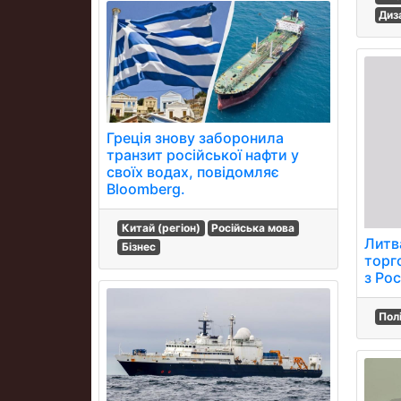
Диз
Греція знову заборонила
транзит російської нафти у
своїх водах, повідомляє
Bloomberg.
Китай (регіон)
Російська мова
Литв
Бізнес
торг
з Рос
Пол