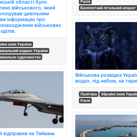
мській області було
Росія
лено військового, який
Безпілотний літальний апарат
олошував цивільним
ам інформацію про
езнаходження військових
зділів.
ойні сили України
мінальний кодекс України
мінальне судочинство
Військова розвідка Украї
водах, під небом, на тери
Політика
Збройні сили Украї
Росія
й відправив на Тайвань