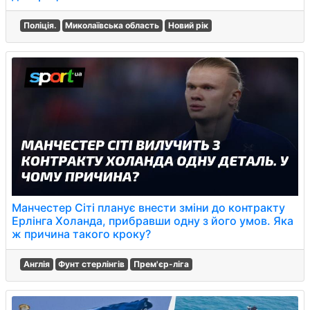
Поліція.
Миколаївська область
Новий рік
Манчестер Сіті планує внести зміни до контракту
Ерлінга Холанда, прибравши одну з його умов. Яка
ж причина такого кроку?
Англія
Фунт стерлінгів
Прем'єр-ліга