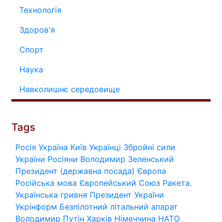
Технологія
Здоров'я
Спорт
Наука
Навколишнє середовище
Tags
Росія
Україна
Київ
Українці
Збройні сили
України
Росіяни
Володимир Зеленський
Президент (державна посада)
Європа
Російська мова
Європейський Союз
Ракета.
Українська гривня
Президент України
Укрінформ
Безпілотний літальний апарат
Володимир Путін
Харків
Німеччина
НАТО