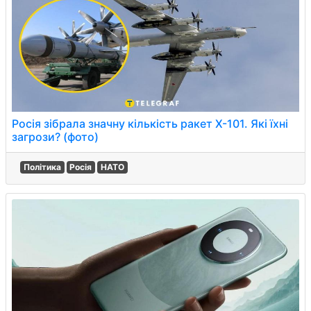
Росія зібрала значну кількість ракет Х-101. Які їхні
загрози? (фото)
Політика
Росія
НАТО