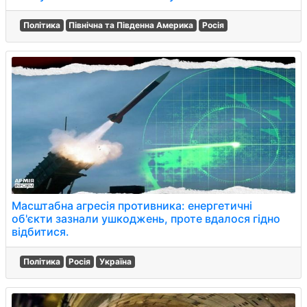
Політика
Північна та Південна Америка
Росія
Масштабна агресія противника: енергетичні
об'єкти зазнали ушкоджень, проте вдалося гідно
відбитися.
Політика
Росія
Україна