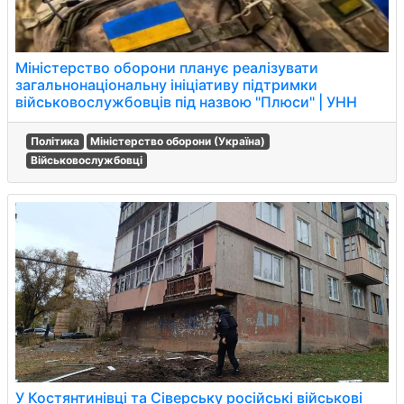
Міністерство оборони планує реалізувати
загальнонаціональну ініціативу підтримки
військовослужбовців під назвою "Плюси" | УНН
Політика
Міністерство оборони (Україна)
Військовослужбовці
У Костянтинівці та Сіверську російські військові