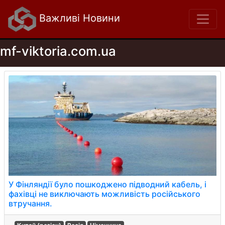
Важливі Новини
mf-viktoria.com.ua
У Фінляндії було пошкоджено підводний кабель, і
фахівці не виключають можливість російського
втручання.