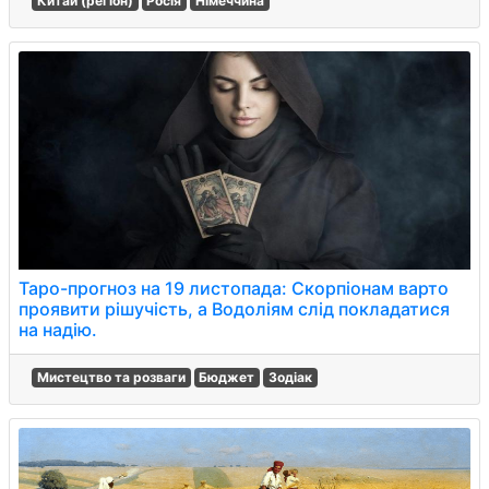
Китай (регіон)
Росія
Німеччина
Таро-прогноз на 19 листопада: Скорпіонам варто
проявити рішучість, а Водоліям слід покладатися
на надію.
Мистецтво та розваги
Бюджет
Зодіак