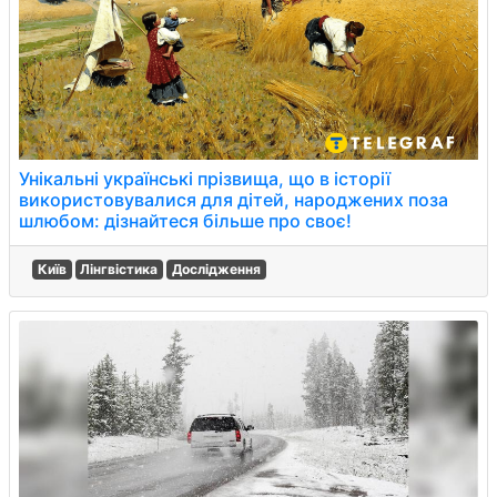
Унікальні українські прізвища, що в історії
використовувалися для дітей, народжених поза
шлюбом: дізнайтеся більше про своє!
Київ
Лінгвістика
Дослідження