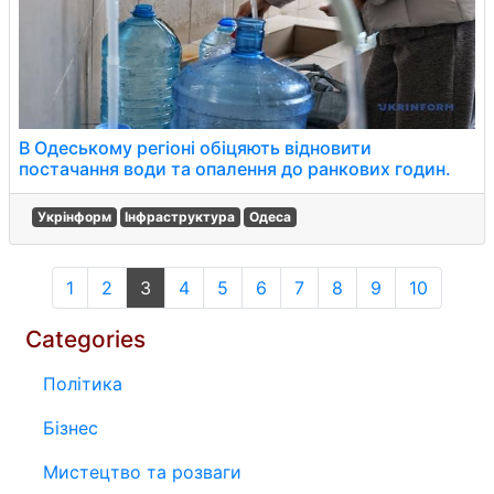
В Одеському регіоні обіцяють відновити
постачання води та опалення до ранкових годин.
Укрінформ
Інфраструктура
Одеса
1
2
3
4
5
6
7
8
9
10
Categories
Політика
Бізнес
Мистецтво та розваги