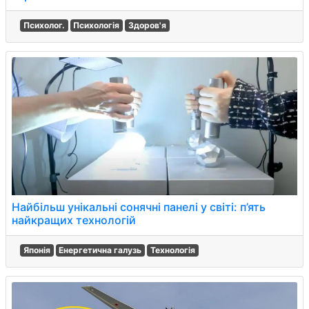
Психолог.
Психологія
Здоров'я
Найбільш унікальні сонячні панелі у світі: п’ять
найкращих технологій
Японія
Енергетична галузь
Технологія