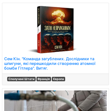
Сем Кін. "Команда загублених. Дослідники та
шпигуни, які перешкодили створенню атомної
бомби Гітлера". Витяг.
Сполучені Штати
Франція
Європа