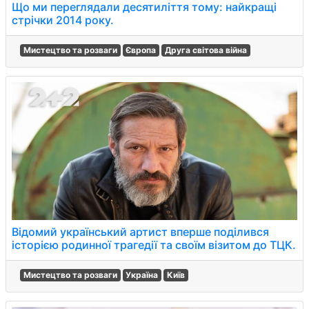
Що ми переглядали десятиліття тому: найкращі
стрічки 2014 року.
Мистецтво та розваги
Європа
Друга світова війна
Відомий український артист вперше поділився
історією родинної трагедії та своїм візитом до ТЦК.
Мистецтво та розваги
Україна
Київ