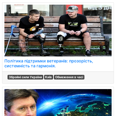
Політика підтримки ветеранів: прозорість,
системність та гармонія.
Збройні сили України
Київ
Обмеження в часі