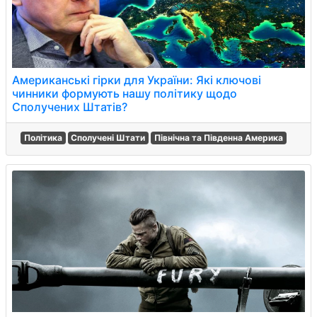
Американські гірки для України: Які ключові
чинники формують нашу політику щодо
Сполучених Штатів?
Політика
Сполучені Штати
Північна та Південна Америка