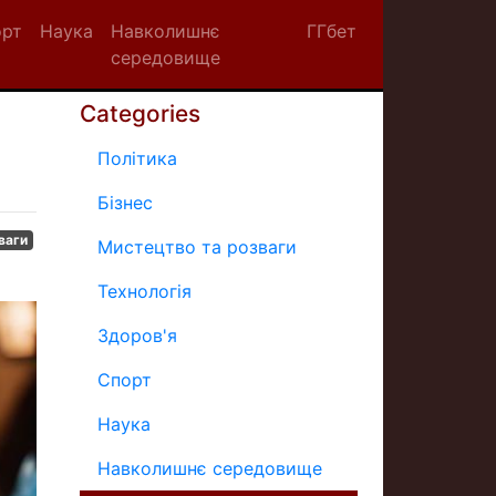
орт
Наука
Навколишнє
ГГбет
середовище
Categories
Політика
Бізнес
ваги
Мистецтво та розваги
Технологія
Здоров'я
Спорт
Наука
Навколишнє середовище