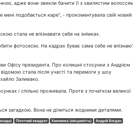
нкою, адже вони звикли бачити її з хвилястим волоссям
 мені подобається каре", - прокоментувала свій новий
скою стала не впізнавати себе на знімках.
обити фотосесію. На кадрах буває сама себе не впізнаю"
ви Офісу президента. Про колишні стосунки з Андрієм
 відомою стала після участі та перемоги у шоу
ихайло Заливако.
осунках і спільно проживала. Проте з початком великої
ься загадкою. Вона не ділиться жодними деталями.
осада)
Піхотний квадрат
Хвилинка (місцевість)
Андрій Богдан