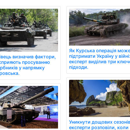
Як Курська операція мож
підтримати Україну у війні
івець визначив фактори,
експерт виділив три ключ
сприяють просуванню
підходи.
арбників у напрямку
ровська.
Уникнути дощових сезонів
експерти розповіли, коли