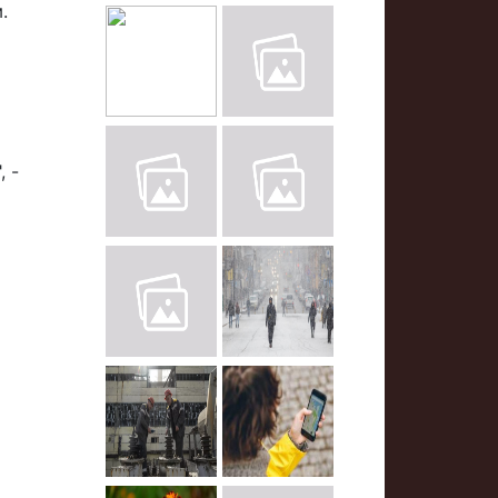
.
, -