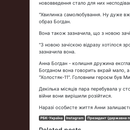
нововведення стало для них несподіва
"Хвилинка самолюбування. Ну дуже вже
образ Богдан.
Вона також зазначила, що з новою зачі
"З новою зачіскою відразу хотілося зр
зазначила вона.
Анна Богдан - колишня дружина ексгла
Богданом вона говорить вкрай мало, а
"Холостяк-11". Головним героєм був М
Декілька місяців пара перебувала у ст
війни вони вирішили розійтися.
Наразі особисте життя Анни залишаєт
РБК-Україна
Instagram
Президент (державна п
Related posts