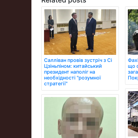
Фах
Салліван провів зустріч з Сі
що 
Цзіньпіном: китайський
заг
президент наполіг на
Пок
необхідності "розумної
стратегії"