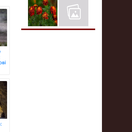
е
:
ові
: