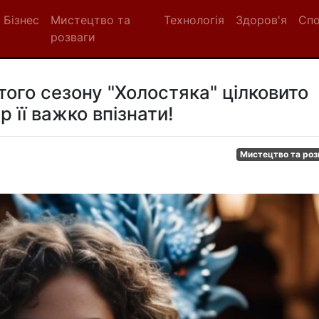
Бізнес
Мистецтво та
Технологія
Здоров'я
Сп
розваги
го сезону "Холостяка" цілковито
р її важко впізнати!
Мистецтво та роз