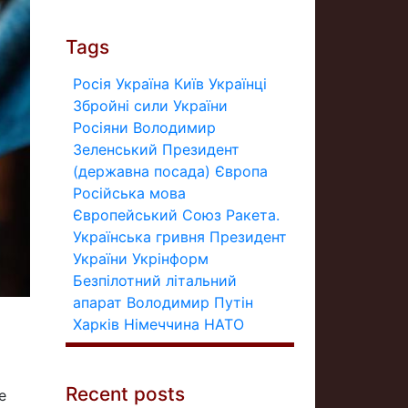
Tags
Росія
Україна
Київ
Українці
Збройні сили України
Росіяни
Володимир
Зеленський
Президент
(державна посада)
Європа
Російська мова
Європейський Союз
Ракета.
Українська гривня
Президент
України
Укрінформ
Безпілотний літальний
апарат
Володимир Путін
Харків
Німеччина
НАТО
Recent posts
е