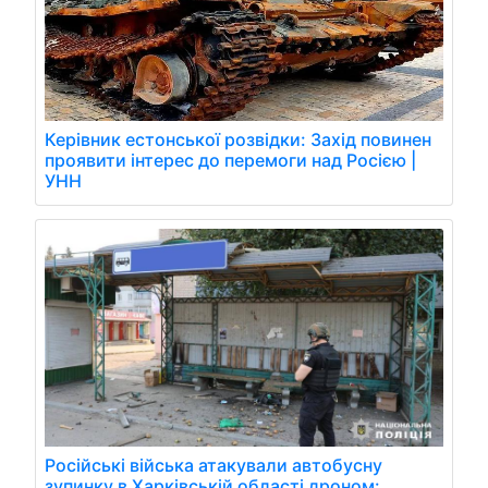
Керівник естонської розвідки: Захід повинен
проявити інтерес до перемоги над Росією |
УНН
Російські війська атакували автобусну
зупинку в Харківській області дроном: