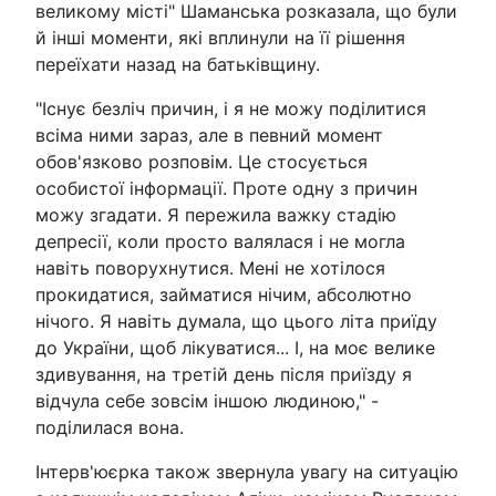
великому місті" Шаманська розказала, що були
й інші моменти, які вплинули на її рішення
переїхати назад на батьківщину.
"Існує безліч причин, і я не можу поділитися
всіма ними зараз, але в певний момент
обов'язково розповім. Це стосується
особистої інформації. Проте одну з причин
можу згадати. Я пережила важку стадію
депресії, коли просто валялася і не могла
навіть поворухнутися. Мені не хотілося
прокидатися, займатися нічим, абсолютно
нічого. Я навіть думала, що цього літа приїду
до України, щоб лікуватися... І, на моє велике
здивування, на третій день після приїзду я
відчула себе зовсім іншою людиною," -
поділилася вона.
Інтерв'юєрка також звернула увагу на ситуацію