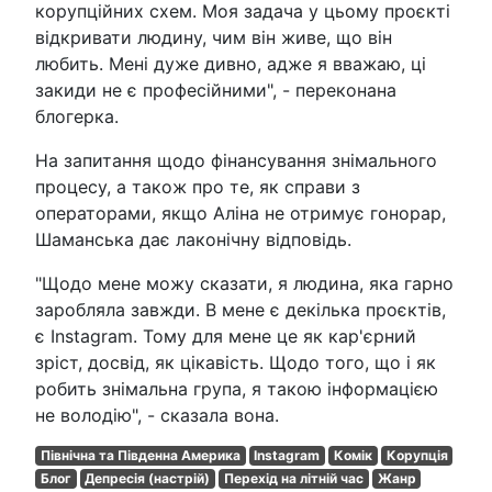
корупційних схем. Моя задача у цьому проєкті
відкривати людину, чим він живе, що він
любить. Мені дуже дивно, адже я вважаю, ці
закиди не є професійними", - переконана
блогерка.
На запитання щодо фінансування знімального
процесу, а також про те, як справи з
операторами, якщо Аліна не отримує гонорар,
Шаманська дає лаконічну відповідь.
"Щодо мене можу сказати, я людина, яка гарно
заробляла завжди. В мене є декілька проєктів,
є Instagram. Тому для мене це як кар'єрний
зріст, досвід, як цікавість. Щодо того, що і як
робить знімальна група, я такою інформацією
не володію", - сказала вона.
Північна та Південна Америка
Instagram
Комік
Корупція
Блог
Депресія (настрій)
Перехід на літній час
Жанр