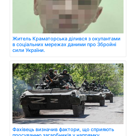
Житель Краматорська ділився з окупантами
в соціальних мережах даними про Збройні
сили України.
Фахівець визначив фактори, що сприяють
просуванню загарбників у напрямку