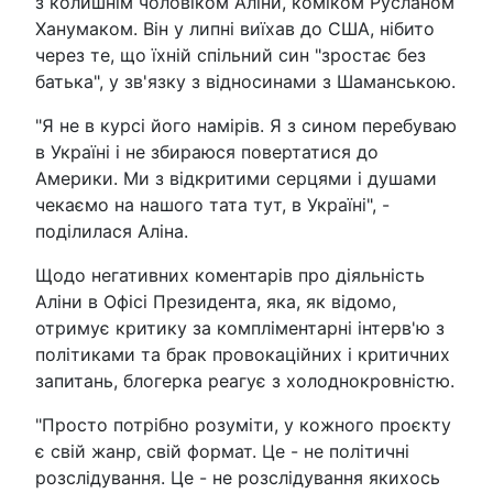
з колишнім чоловіком Аліни, коміком Русланом
Ханумаком. Він у липні виїхав до США, нібито
через те, що їхній спільний син "зростає без
батька", у зв'язку з відносинами з Шаманською.
"Я не в курсі його намірів. Я з сином перебуваю
в Україні і не збираюся повертатися до
Америки. Ми з відкритими серцями і душами
чекаємо на нашого тата тут, в Україні", -
поділилася Аліна.
Щодо негативних коментарів про діяльність
Аліни в Офісі Президента, яка, як відомо,
отримує критику за компліментарні інтерв'ю з
політиками та брак провокаційних і критичних
запитань, блогерка реагує з холоднокровністю.
"Просто потрібно розуміти, у кожного проєкту
є свій жанр, свій формат. Це - не політичні
розслідування. Це - не розслідування якихось