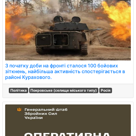
З початку доби на фронті сталося 100 бойових
зіткнень, найбільша активність спостерігається в
районі Курахового.
Політика
Покровське (селище міського типу)
Росія