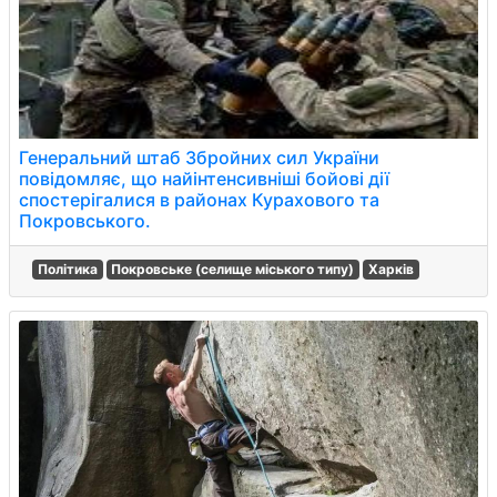
Генеральний штаб Збройних сил України
повідомляє, що найінтенсивніші бойові дії
спостерігалися в районах Курахового та
Покровського.
Політика
Покровське (селище міського типу)
Харків