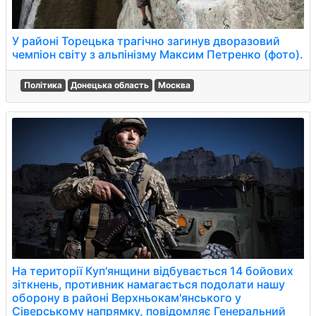
У районі Торецька трагічно загинув дворазовий
чемпіон світу з альпінізму Максим Петренко (фото).
Політика
Донецька область
Москва
На території Куп'янщини відбувається 14 бойових
зіткнень, противник намагається подолати нашу
оборону в районі Верхньокам'янського у
Сіверському напрямку, повідомляє Генеральний