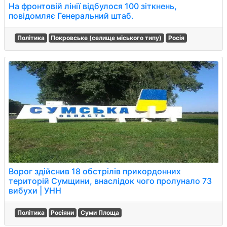
На фронтовій лінії відбулося 100 зіткнень,
повідомляє Генеральний штаб.
Політика
Покровське (селище міського типу)
Росія
Ворог здійснив 18 обстрілів прикордонних
територій Сумщини, внаслідок чого пролунало 73
вибухи | УНН
Політика
Росіяни
Суми Площа