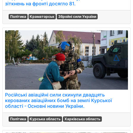
зіткнень на фронті досягло 81.
Політика
Краматорськ
Збройні сили України
Російські авіаційні сили скинули двадцять
керованих авіаційних бомб на землі Курської
області - Основні новини України.
Політика
Курська область
Харківська область