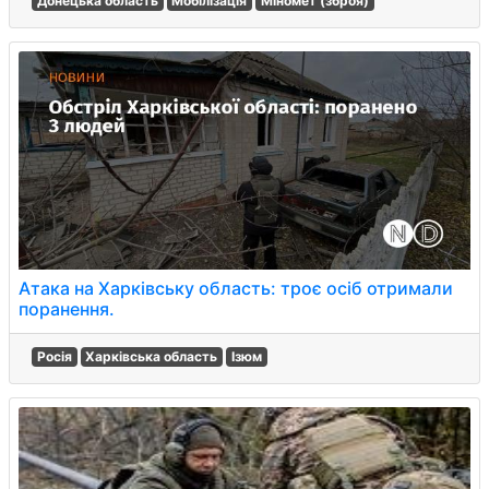
Донецька область
Мобілізація
Міномет (зброя)
Атака на Харківську область: троє осіб отримали
поранення.
Росія
Харківська область
Ізюм