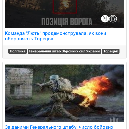
Команда "Лють" продемонструвала, як вони
обороняють Торецьк.
Політика
Генеральний штаб Збройних сил України
Торецьк
За даними Генерального штабу, число бойових