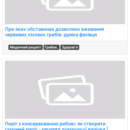
При яких обставинах дозволено вживання
червивих лісових грибів: думка фахівця
Медичний рецепт
Грибок.
Здоров'я
Пиріг з консервованою рибою: як створити
смачний пиріг - рецепти домашньої випічки |