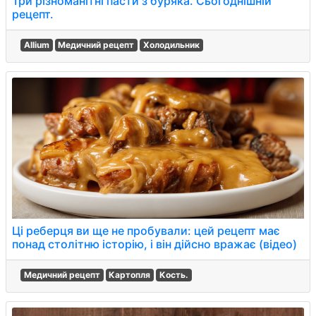
Три різноманітні пасти з буряка. Сьогоднішній
рецепт.
Allium
Медичний рецепт
Холодильник
Ці реберця ви ще не пробували: цей рецепт має
понад столітню історію, і він дійсно вражає (відео)
Медичний рецепт
Картопля
Кость.