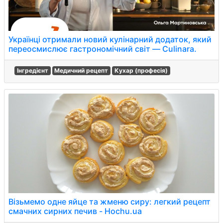
Українці отримали новий кулінарний додаток, який
переосмислює гастрономічний світ — Culinara.
Інгредієнт
Медичний рецепт
Кухар (професія)
Візьмемо одне яйце та жменю сиру: легкий рецепт
смачних сирних печив - Hochu.ua