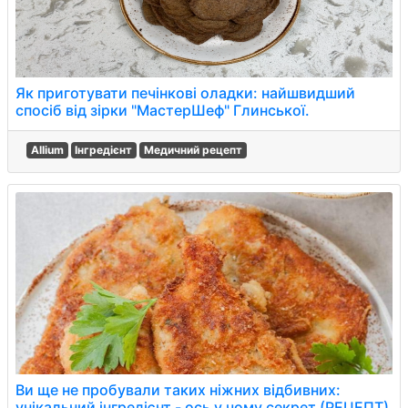
Як приготувати печінкові оладки: найшвидший
спосіб від зірки "МастерШеф" Глинської.
Allium
Інгредієнт
Медичний рецепт
Ви ще не пробували таких ніжних відбивних:
унікальний інгредієнт - ось у чому секрет (РЕЦЕПТ)