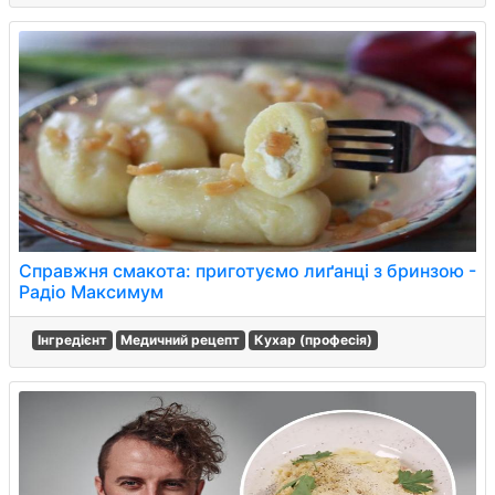
Справжня смакота: приготуємо лиґанці з бринзою -
Радіо Максимум
Інгредієнт
Медичний рецепт
Кухар (професія)