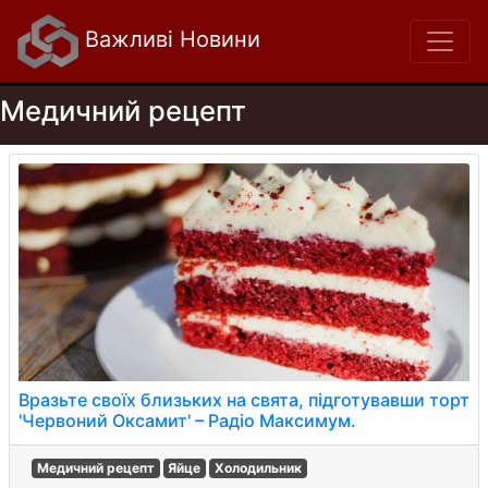
Важливі Новини
Медичний рецепт
Вразьте своїх близьких на свята, підготувавши торт
'Червоний Оксамит' – Радіо Максимум.
Медичний рецепт
Яйце
Холодильник