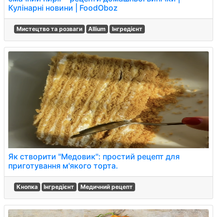
Кулінарні новини | FoodOboz
Мистецтво та розваги
Allium
Інгредієнт
Як створити "Медовик": простий рецепт для
приготування м'якого торта.
Кнопка
Інгредієнт
Медичний рецепт