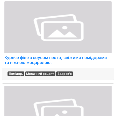
Куряче філе з соусом песто, свіжими помідорами
та ніжною моцарелою.
Помідор.
Медичний рецепт
Здоров'я