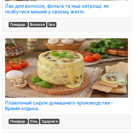
Лак для волосся, фольга та інші хитрощі: як
позбутися мишей у своєму житлі.
Помідор.
Волосся
Їжа
Плавленый сырок домашнего производства -
Время отдыха.
Помідор.
Сіль
Здоров'я