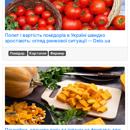
Попит і вартість помідорів в Україні швидко
зростають: огляд ринкової ситуації -- Delo.ua
Помідор.
Картопля
Фермер
Панкейки, овочеве рагу та іспанська фритата: три