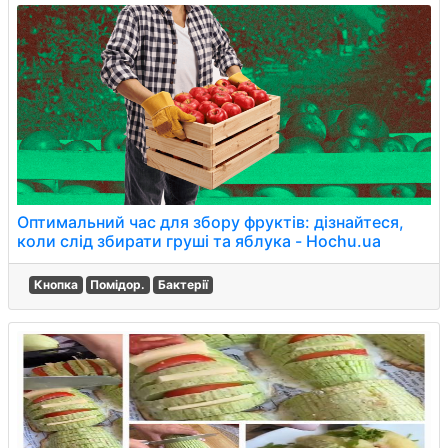
Оптимальний час для збору фруктів: дізнайтеся,
коли слід збирати груші та яблука - Hochu.ua
Кнопка
Помідор.
Бактерії