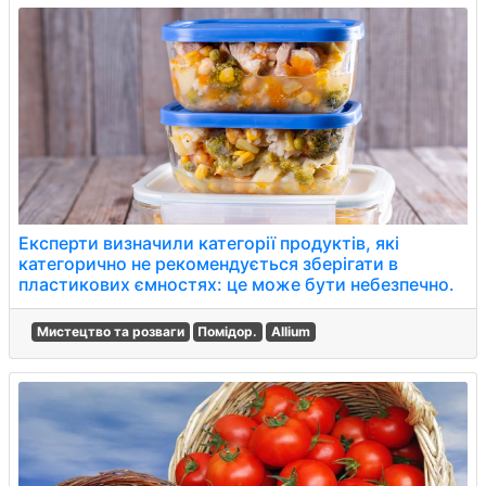
Експерти визначили категорії продуктів, які
категорично не рекомендується зберігати в
пластикових ємностях: це може бути небезпечно.
Мистецтво та розваги
Помідор.
Allium