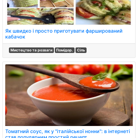
Як швидко і просто приготувати фарширований
кабачок
Мистецтво та розваги
Помідор.
Сіль
Томатний соус, як у "італійської нонни": в інтернеті
став популярним простий рецепт